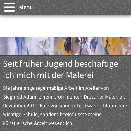
Menu
PETRA ZIMMERMANN
STARTSEITE
artep-online.de
GALERIE
VITA
Seit früher Jugend beschäftige
AUSSTELLUNGEN
ich mich mit der Malerei
KONTAKT
Die jahrelange regelmäßige Arbeit im Atelier von
Siegfried Adam, einem prominenten Dresdner Maler, bis
Dezember 2011 (kurz vor seinem Tod) war nicht nur eine
wichtige Schule, sondern beeinflusste meine
künstlerische Arbeit wesentlich.