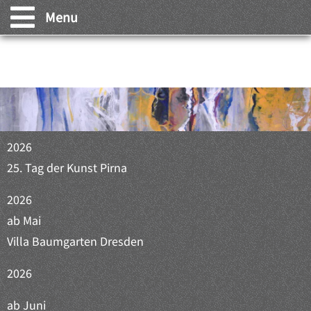
Menu
AUSSTELLUNGEN
STARTSEITE
Petra Zimmermann
GALERIE
VITA
2026
AUSSTELLUNGEN
25. Tag der Kunst Pirna
KONTAKT
2026
ab Mai
Villa Baumgarten Dresden
2026
ab Juni